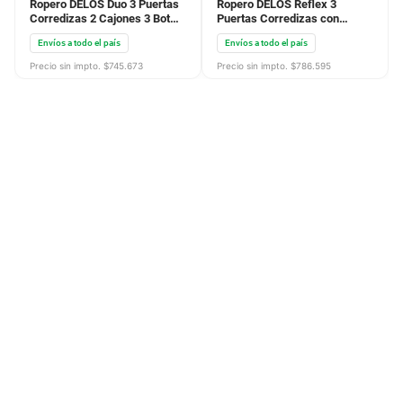
Ropero DELOS Duo 3 Puertas
Ropero DELOS Reflex 3
Corredizas 2 Cajones 3 Bot
Puertas Corredizas con
con Espejo 216X180X58 Roble
Espejos 2 Cajones
Envíos a todo el país
Envíos a todo el país
Nebraska Nat Gris
210X183X58 Roble Nebraska
DUO03RNGC
DLE363RNN
Precio sin impto. $
745.673
Precio sin impto. $
786.595