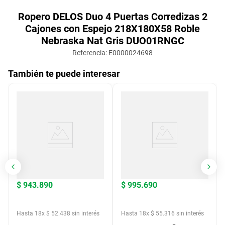
Ropero DELOS Duo 4 Puertas Corredizas 2
Cajones con Espejo 218X180X58 Roble
Nebraska Nat Gris DUO01RNGC
Referencia
:
E0000024698
También te puede interesar
$
943
.
890
$
995
.
690
Hasta
18
x
$
52
.
438
sin interés
Hasta
18
x
$
55
.
316
sin interés