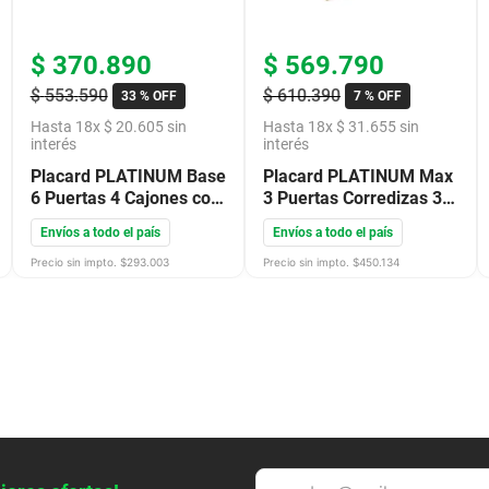
$
370
.
890
$
569
.
790
$
553
.
590
$
610
.
390
33 %
OFF
7 %
OFF
Hasta
18
x
$
20
.
605
sin
Hasta
18
x
$
31
.
655
sin
interés
interés
Placard PLATINUM Base
Placard PLATINUM Max
6 Puertas 4 Cajones con
3 Puertas Corredizas 3
Correderas Savanna
Cajones con Correderas
Envíos a todo el país
Envíos a todo el país
91607
Savanna 63317
Precio sin impto. $
293.003
Precio sin impto. $
450.134