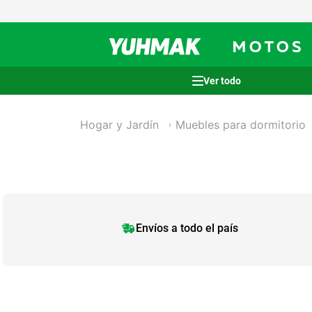
Yuhmak | En
Términos más buscados
Hogar y Jardín
Muebles para dormitorio
1
.
casco
2
.
cocina
3
.
honda wave
4
.
heladera
5
.
venzo
Envíos a todo el país
6
.
lavarropas
7
.
sommier
8
.
colchon