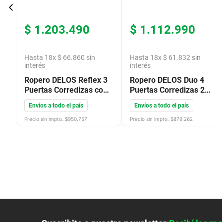
$
1
.
203
.
490
$
1
.
112
.
990
Hasta
18
x
$
66
.
860
sin
Hasta
18
x
$
61
.
832
sin
interés
interés
Ropero DELOS Reflex 3
Ropero DELOS Duo 4
Puertas Corredizas con
Puertas Corredizas 2
Espejos 2 Cajones
Cajones con Espejo
Envíos a todo el país
Envíos a todo el país
210X183X58 Roble
218X180X58 Roble
Nebraska Nat Gris
Nebraska Nat Gris
Precio sin impto. $
950.757
Precio sin impto. $
879.262
DLEF363RNN
DUO01RNGC