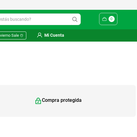
ás buscando?
0
Mi Cuenta
vierno Sale ☃️
Compra protegida