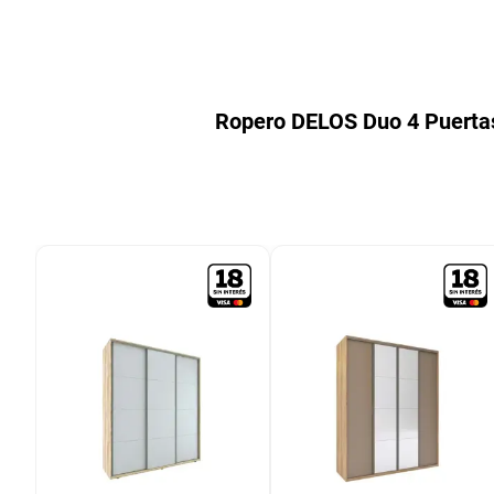
9
.
bicicleta
10
.
placard
Ropero DELOS Duo 4 Puerta