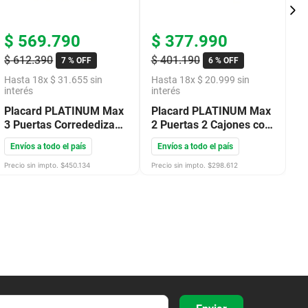
$
569
.
790
$
377
.
990
$
$
612
.
390
$
401
.
190
$
7 %
OFF
6 %
OFF
Hasta
18
x
$
31
.
655
sin
Hasta
18
x
$
20
.
999
sin
H
interés
interés
in
Placard PLATINUM Max
Placard PLATINUM Max
P
3 Puertas Corrededizas
2 Puertas 2 Cajones con
Ta
3 Cajones con
Correderas Gris Andino
C
Envíos a todo el país
Envíos a todo el país
E
Correderas Gris Andino
63209
M
63319
Precio sin impto. $
450.134
Precio sin impto. $
298.612
Pre