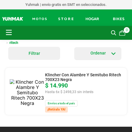
Yuhmak | envío gratis en SMT en seleccionados.
0
ritech
Filtrar
Klincher Con Alambre Y Semitubo Ritech
700X23 Negra
$
14
.
990
Hasta
6
x
$
2498
,
33
sin interés
Envíos a todo el país
¡Retíralo YA!