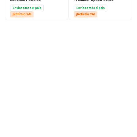
Envíos a todo el país
Envíos a todo el país
¡Retíralo YA!
¡Retíralo YA!