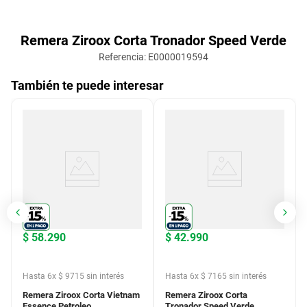
Remera Ziroox Corta Tronador Speed Verde
Referencia
:
E0000019594
También te puede interesar
$
58
.
290
$
42
.
990
Hasta
6
x
$
9715
sin interés
Hasta
6
x
$
7165
sin interés
Remera Ziroox Corta Vietnam
Remera Ziroox Corta
Essence Petroleo
Tronador Speed Verde