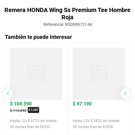
Remera HONDA Wing Ss Premium Tee Hombre
Roja
Referencia
:
R00089721-M
También te puede interesar
$
104
.
590
$
47
.
190
$
113
.
890
8 %
OFF
Hasta
12
x
$
8715
sin interés
Hasta
12
x
$
3932
sin interés
20
cuotas fijas de $
6335
20
cuotas fijas de $
2858