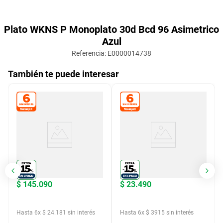
Plato WKNS P Monoplato 30d Bcd 96 Asimetrico
Azul
Referencia
:
E0000014738
También te puede interesar
$
145
.
090
$
23
.
490
Hasta
6
x
$
24
.
181
sin interés
Hasta
6
x
$
3915
sin interés