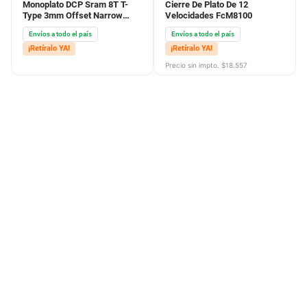
Monoplato DCP Sram 8T T-
Cierre De Plato De 12
Type 3mm Offset Narrow
Velocidades FcM8100
Wide Roundl 34T Negro
Envíos a todo el país
Envíos a todo el país
¡Retíralo YA!
¡Retíralo YA!
Precio sin impto. $
18.557