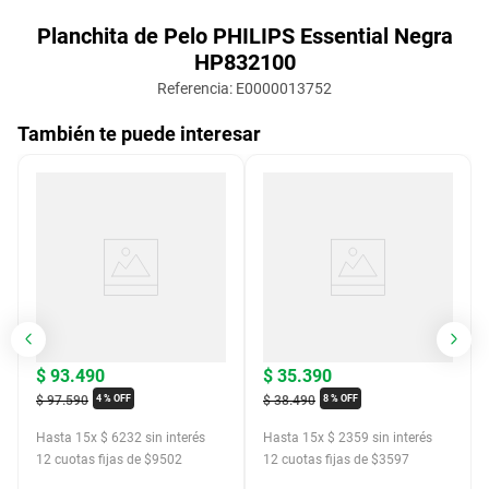
Planchita de Pelo PHILIPS Essential Negra
HP832100
Referencia
:
E0000013752
También te puede interesar
$
93
.
490
$
35
.
390
$
97
.
590
$
38
.
490
4 %
OFF
8 %
OFF
Hasta
15
x
$
6232
sin interés
Hasta
15
x
$
2359
sin interés
12
cuotas fijas de $
9502
12
cuotas fijas de $
3597