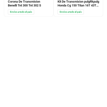
Corona De Transmision
Kit De Transmision pulgRkpulg
Benelli Tnt 300 Tnt 302 S
Honda Cg 150 Titan 16T 43T
Cadena 428 X 118
Envíos a todo el país
Envíos a todo el país