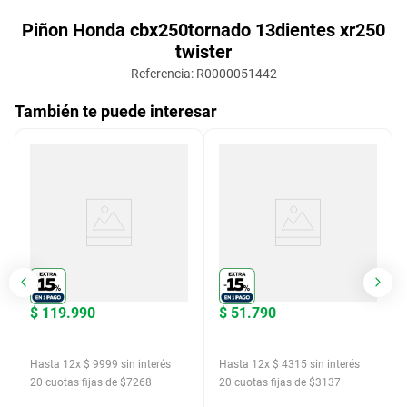
Piñon Honda cbx250tornado 13dientes xr250
twister
Referencia
:
R0000051442
También te puede interesar
$
119
.
990
$
51
.
790
Hasta
12
x
$
9999
sin interés
Hasta
12
x
$
4315
sin interés
20
cuotas fijas de $
7268
20
cuotas fijas de $
3137