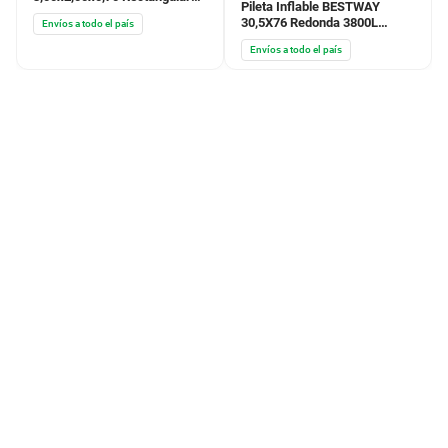
Pileta Inflable BESTWAY
4200L
30,5X76 Redonda 3800L
Envíos a todo el país
Bomba Base Barre Fondo
Envíos a todo el país