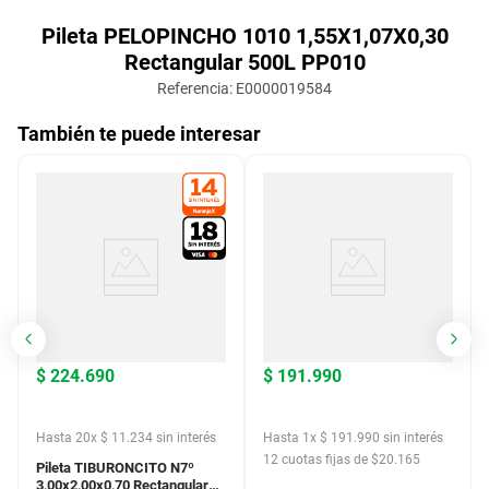
Pileta PELOPINCHO 1010 1,55X1,07X0,30
Rectangular 500L PP010
Referencia
:
E0000019584
También te puede interesar
$
224
.
690
$
191
.
990
Hasta
20
x
$
11
.
234
sin interés
Hasta
1
x
$
191
.
990
sin interés
12
cuotas fijas de $
20.165
Pileta TIBURONCITO N7º
3,00x2,00x0,70 Rectangular