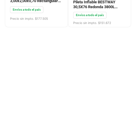
3,00x2,00x0,70 Rectangular
Pileta Inflable BESTWAY
4200L
30,5X76 Redonda 3800L
Envíos a todo el país
Bomba Base Barre Fondo
Envíos a todo el país
Precio sin impto. $
177.505
Precio sin impto. $
151.672