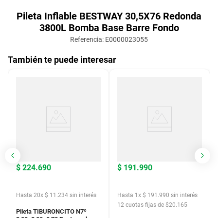
Pileta Inflable BESTWAY 30,5X76 Redonda
3800L Bomba Base Barre Fondo
Referencia
:
E0000023055
También te puede interesar
$
224
.
690
$
191
.
990
Hasta
20
x
$
11
.
234
sin interés
Hasta
1
x
$
191
.
990
sin interés
12
cuotas fijas de $
20.165
Pileta TIBURONCITO N7º