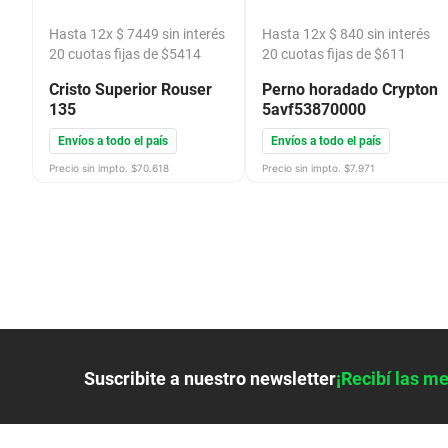
és
Hasta
12
x
$
7449
sin interés
Hasta
12
x
$
840
sin interés
20
cuotas fijas de $
5414
20
cuotas fijas de $
611
Cristo Superior Rouser
Perno horadado Crypton
135
5avf53870000
Envíos a todo el país
Envíos a todo el país
Precio sin impto. $
70.618
Precio sin impto. $
7.971
Suscribite a nuestro newsletter
¡Recibí las me