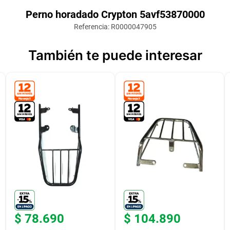
Perno horadado Crypton 5avf53870000
Referencia
:
R0000047905
También te puede interesar
$
78
.
690
$
104
.
890