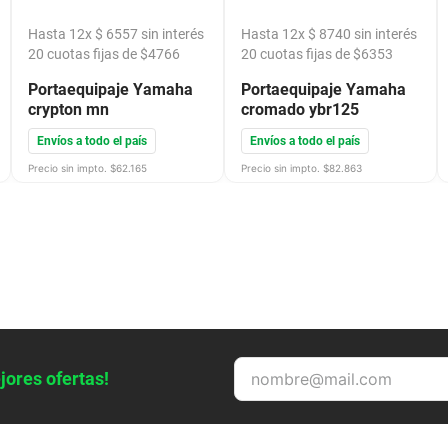
Hasta
12
x
$
6557
sin interés
Hasta
12
x
$
8740
sin interés
20
cuotas fijas de $
4766
20
cuotas fijas de $
6353
Portaequipaje Yamaha
Portaequipaje Yamaha
crypton mn
cromado ybr125
Envíos a todo el país
Envíos a todo el país
Precio sin impto. $
62.165
Precio sin impto. $
82.863
jores ofertas!