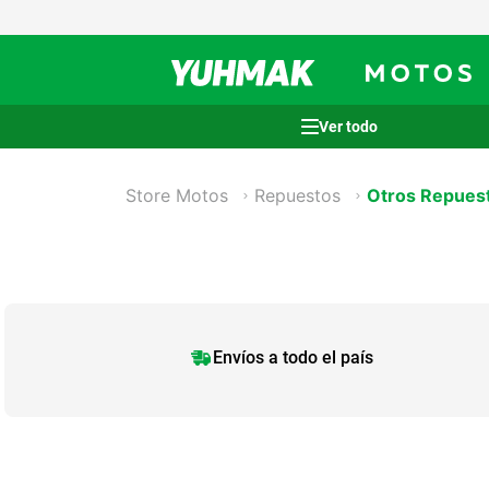
Términos más buscados
Store Motos
Repuestos
Otros Repues
1
.
casco
2
.
cocina
3
.
honda wave
4
.
heladera
5
.
venzo
Envíos a todo el país
6
.
lavarropas
7
.
sommier
8
.
colchon