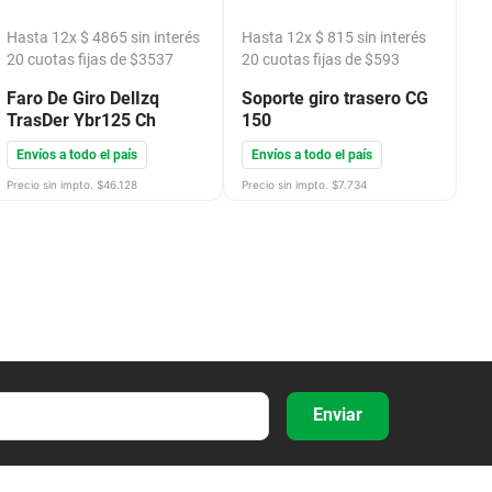
Hasta
12
x
$
4865
sin interés
Hasta
12
x
$
815
sin interés
H
20
cuotas fijas de $
3537
20
cuotas fijas de $
593
2
Faro De Giro DelIzq
Soporte giro trasero CG
Es
TrasDer Ybr125 Ch
150
C
1
Envíos a todo el país
Envíos a todo el país
E
Precio sin impto. $
46.128
Precio sin impto. $
7.734
Pre
Enviar