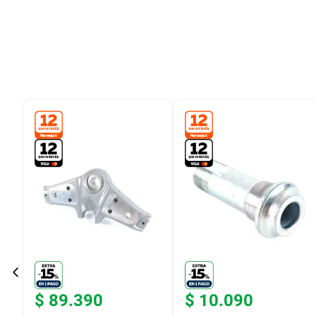
9
.
bicicleta
10
.
placard
$
89
.
390
$
10
.
090