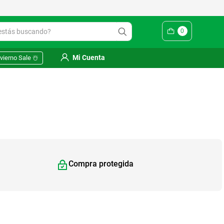
Yuhmak | Envío gratis en SM
ás buscando?
0
Mi Cuenta
vierno Sale ☃️
Compra protegida