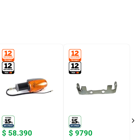
$
58
.
390
$
9790
$