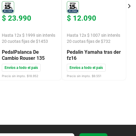
$
23
.
990
$
12
.
090
$
Hasta
12
x
$
1999
sin interés
Hasta
12
x
$
1007
sin interés
H
20
cuotas fijas de $
1453
20
cuotas fijas de $
732
2
PedalPalanca De
Pedalin Yamaha tras der
S
Cambio Rouser 135
fz16
D
Envíos a todo el país
Envíos a todo el país
E
Precio sin impto. $
18.952
Precio sin impto. $
9.551
Pre