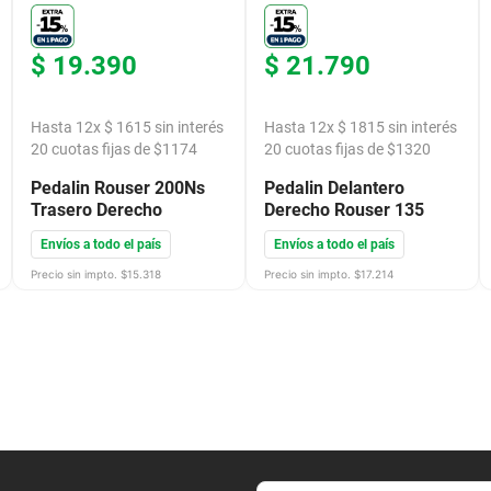
$
19
.
390
$
21
.
790
Hasta
12
x
$
1615
sin interés
Hasta
12
x
$
1815
sin interés
20
cuotas fijas de $
1174
20
cuotas fijas de $
1320
Pedalin Rouser 200Ns
Pedalin Delantero
Trasero Derecho
Derecho Rouser 135
Envíos a todo el país
Envíos a todo el país
Precio sin impto. $
15.318
Precio sin impto. $
17.214