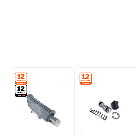
9
.
colchon
10
.
placard