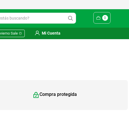
ás buscando?
0
Mi Cuenta
vierno Sale ☃️
Compra protegida