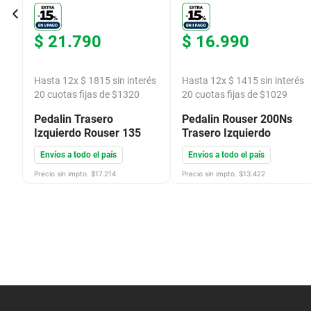
$
21
.
790
$
16
.
990
és
Hasta
12
x
$
1815
sin interés
Hasta
12
x
$
1415
sin interés
20
cuotas fijas de $
1320
20
cuotas fijas de $
1029
ra
Pedalin Trasero
Pedalin Rouser 200Ns
Izquierdo Rouser 135
Trasero Izquierdo
Envíos a todo el país
Envíos a todo el país
Precio sin impto. $
17.214
Precio sin impto. $
13.422