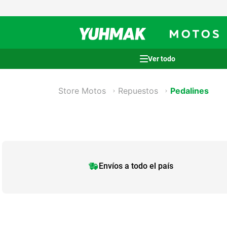
Términos más buscados
Store Motos
Repuestos
Pedalines
1
.
casco
2
.
cocina
3
.
honda wave
4
.
heladera
5
.
venzo
Envíos a todo el país
6
.
lavarropas
7
.
sommier
8
.
bicicleta