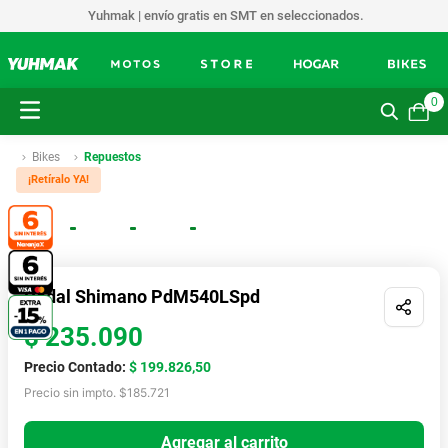
Yuhmak | envío gratis en SMT en seleccionados.
0
Bikes
Repuestos
¡Retíralo YA!
Envíos a todo el país