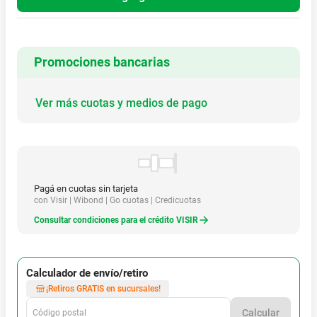
Pedal Shimano PdM540LSpd
Referencia
:
E0000013514
También te puede interesar
$
2
.
171
.
690
$
154
.
090
Hasta
6
x
$
361
.
948
sin interés
Hasta
6
x
$
25
.
681
sin interés
Grupo MTB SRAM Eagle 90 T-
Bateria BT DN320 Pack Ind
Type 12V 10 52D 170Mm Dub