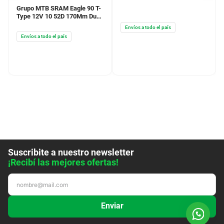
La concesionaria Nº1 del país
+54 9 11 5254-8398
Categorías
+
Yuhmak
+
Ayuda / Contacto
+
© Yuhmak 2024. Todos los derechos reservados