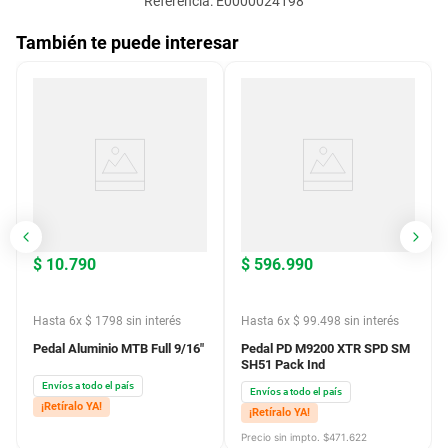
Referencia
:
E0000024198
También te puede interesar
$
10
.
790
$
596
.
990
Hasta
6
x
$
1798
sin interés
Hasta
6
x
$
99
.
498
sin interés
Pedal Aluminio MTB Full 9/16"
Pedal PD M9200 XTR SPD SM
SH51 Pack Ind
Envíos a todo el país
Envíos a todo el país
¡Retíralo YA!
¡Retíralo YA!
Precio sin impto. $
471.622