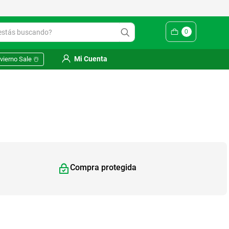
ás buscando?
0
Mi Cuenta
vierno Sale ☃️
Compra protegida