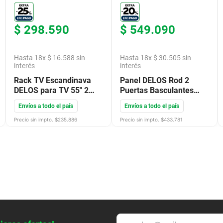
$
298
.
590
$
549
.
090
Hasta
18
x
$
16
.
588
sin
Hasta
18
x
$
30
.
505
sin
interés
interés
Rack TV Escandinava
Panel DELOS Rod 2
DELOS para TV 55" 2
Puertas Basculantes
Puertas 140X155X35
para TV 50"
Envíos a todo el país
Envíos a todo el país
Gris DL883GC
160X180X35 Roble
Blanco DR003RNBL
Precio sin impto. $
235.886
Precio sin impto. $
433.781