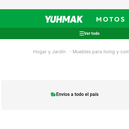
Términos más buscados
Hogar y Jardín
Muebles para living y co
1
.
casco
2
.
cocina
3
.
honda wave
4
.
heladera
5
.
venzo
Envíos a todo el país
6
.
lavarropas
7
.
bicicleta
8
.
sommier