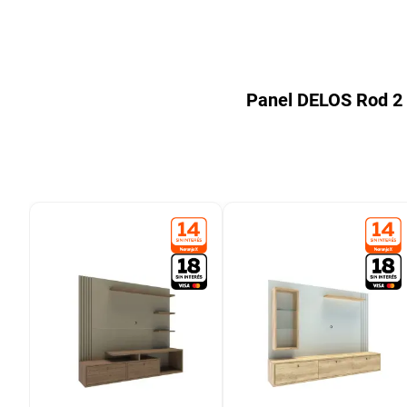
9
.
colchon
10
.
placard
Panel DELOS Rod 2