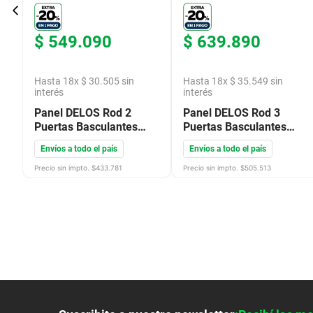
$
549
.
090
$
639
.
890
Hasta
18
x
$
30
.
505
sin
Hasta
18
x
$
35
.
549
sin
interés
interés
Panel DELOS Rod 2
Panel DELOS Rod 3
Puertas Basculantes
Puertas Basculantes
para TV 50"
Estantes de Vidrio para
Envíos a todo el país
Envíos a todo el país
160X180X35 Roble Gris
TV 60" Roble Blanco
DR003RDGA
151X200X35
Precio sin impto. $
433.781
Precio sin impto. $
505.513
DR004RNBL