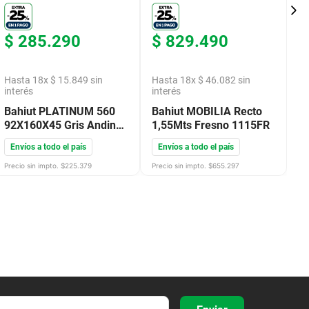
$
285
.
290
$
829
.
490
$
Hasta
18
x
$
15
.
849
sin
Hasta
18
x
$
46
.
082
sin
H
interés
interés
in
Bahiut PLATINUM 560
Bahiut MOBILIA Recto
B
92X160X45 Gris Andino
1,55Mts Fresno 1115FR
A
56009
Envíos a todo el país
Envíos a todo el país
E
Precio sin impto. $
225.379
Precio sin impto. $
655.297
Pre