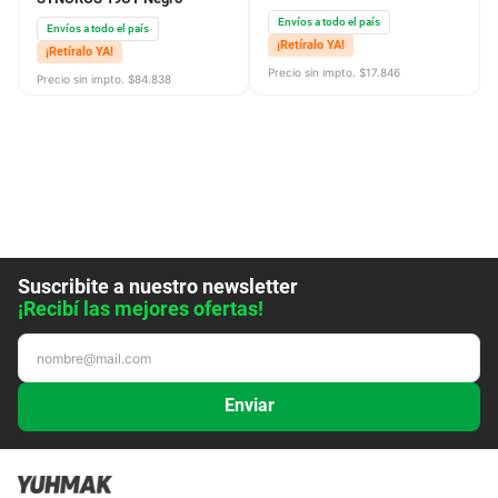
Envíos a todo el país
Envíos a todo el país
¡Retíralo YA!
¡Retíralo YA!
Precio sin impto. $
17.846
Precio sin impto. $
84.838
Suscribite a nuestro newsletter
¡Recibí las mejores ofertas!
Enviar