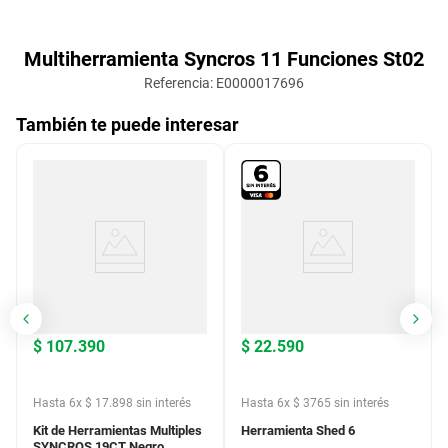
Multiherramienta Syncros 11 Funciones St02
Referencia
:
E0000017696
También te puede interesar
$
107
.
390
$
22
.
590
Hasta
6
x
$
17
.
898
sin interés
Hasta
6
x
$
3765
sin interés
Kit de Herramientas Multiples
Herramienta Shed 6
SYNCROS 19CT Negro