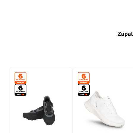
9
.
colchon
10
.
placard
Zapat