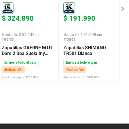
$
324
.
890
$
191
.
990
$
Hasta
6
x
$
54
.
148
sin
Hasta
6
x
$
31
.
998
sin
H
interés
interés
in
Zapatillas GAERNE MTB
Zapatillas SHIMANO
Z
Dare 2 Boa Suela Iny
TR501 Blanco
R
Nylon Bordeaux
Envíos a todo el país
Envíos a todo el país
E
¡Retíralo YA!
¡Retíralo YA!
¡
Precio sin impto. $
256.663
Precio sin impto. $
151.672
Pre