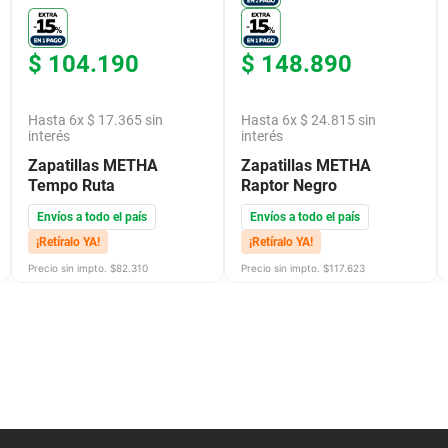
$
104
.
190
$
148
.
890
Hasta
6
x
$
17
.
365
sin
Hasta
6
x
$
24
.
815
sin
interés
interés
Zapatillas METHA
Zapatillas METHA
Tempo Ruta
Raptor Negro
Envíos a todo el país
Envíos a todo el país
¡Retíralo YA!
¡Retíralo YA!
Precio sin impto. $
82.310
Precio sin impto. $
117.623