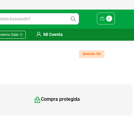
Yuhmak | Envío gratis en SM
ás buscando?
0
Mi Cuenta
vierno Sale ☃️
¡Retíralo YA!
Compra protegida