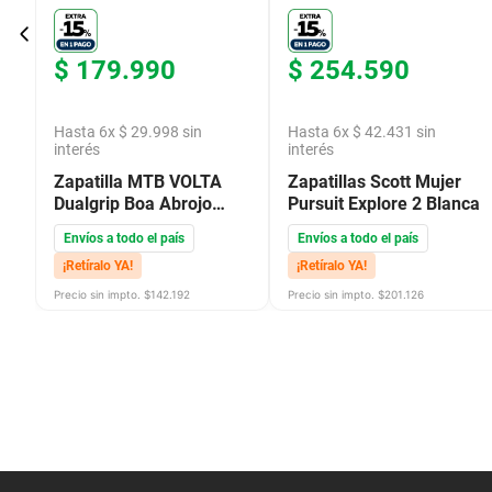
$
179
.
990
$
254
.
590
Hasta
6
x
$
29
.
998
sin
Hasta
6
x
$
42
.
431
sin
interés
interés
Zapatilla MTB VOLTA
Zapatillas Scott Mujer
Dualgrip Boa Abrojo
Pursuit Explore 2 Blanca
Nylon TPU PU Negro
Envíos a todo el país
Envíos a todo el país
¡Retíralo YA!
¡Retíralo YA!
Precio sin impto. $
142.192
Precio sin impto. $
201.126