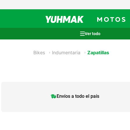
Términos más buscados
1
.
casco
Bikes
Indumentaria
Zapatillas
2
.
cocina
3
.
honda wave
4
.
heladera
5
.
venzo
Envíos a todo el país
6
.
lavarropas
7
.
bicicleta
8
.
sommier