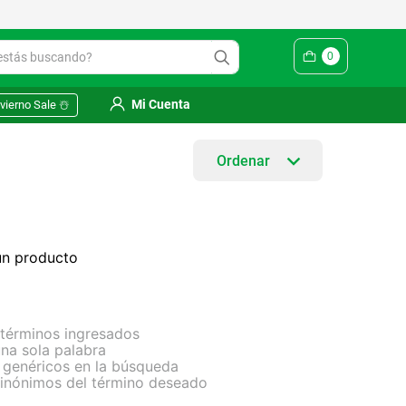
ás buscando?
0
Mi Cuenta
vierno Sale ☃️
ún producto
términos ingresados
 una sola palabra
s genéricos en la búsqueda
sinónimos del término deseado