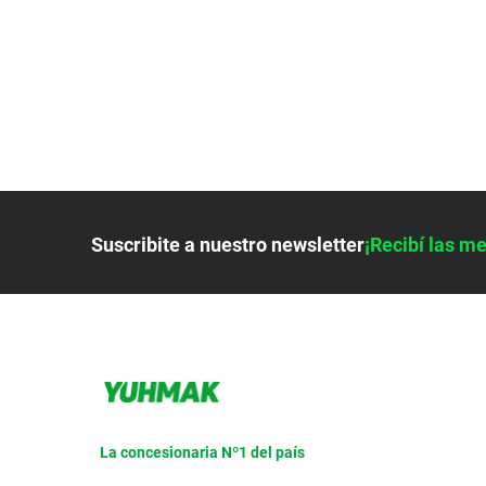
9
.
colchon
10
.
placard
Suscribite a nuestro newsletter
¡Recibí las me
La concesionaria Nº1 del país