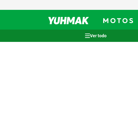
Términos más buscados
1
.
casco
2
.
cocina
3
.
honda wave
4
.
heladera
5
.
venzo
6
.
lavarropas
7
.
sommier
8
.
bicicleta