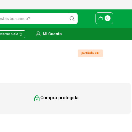
Yuhmak | Envío gratis en SM
ás buscando?
0
Mi Cuenta
vierno Sale ☃️
¡Retíralo YA!
Compra protegida