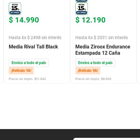
$
14
.
990
$
12
.
190
Hasta
6
x
$
2498
sin interés
Hasta
6
x
$
2031
sin interés
Media Rival Tall Black
Media Ziroox Endurance
Estampada 12 Caña
Envíos a todo el país
Envíos a todo el país
¡Retíralo YA!
¡Retíralo YA!
Precio sin impto. $
11.842
Precio sin impto. $
9.630