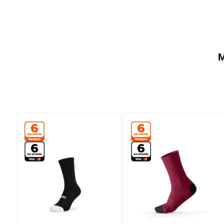
9
.
bicicleta
10
.
placard
M