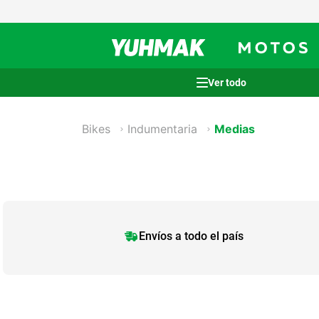
Términos más buscados
1
.
casco
Bikes
Indumentaria
Medias
2
.
cocina
3
.
honda wave
4
.
heladera
5
.
venzo
Envíos a todo el país
6
.
lavarropas
7
.
sommier
8
.
colchon