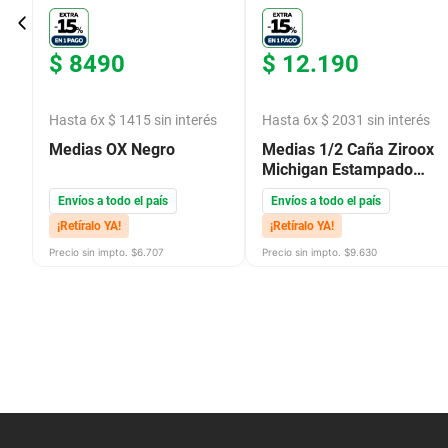
$
8490
$
12
.
190
s
Hasta
6
x
$
1415
sin interés
Hasta
6
x
$
2031
sin interés
Medias OX Negro
Medias 1/2 Caña Ziroox
Michigan Estampado
Violeta
Envíos a todo el país
Envíos a todo el país
¡Retíralo YA!
¡Retíralo YA!
Precio sin impto. $
6.707
Precio sin impto. $
9.630