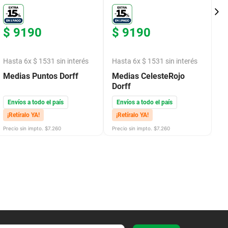
$
9190
$
9190
$
Hasta
6
x
$
1531
sin interés
Hasta
6
x
$
1531
sin interés
H
Medias Puntos Dorff
Medias CelesteRojo
M
Dorff
Envíos a todo el país
Envíos a todo el país
E
¡Retíralo YA!
¡Retíralo YA!
¡
Precio sin impto. $
7.260
Precio sin impto. $
7.260
Pre