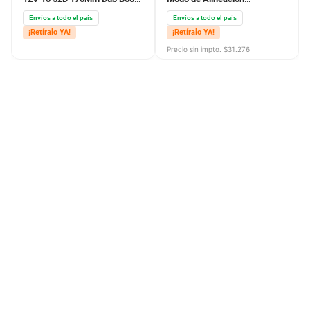
32D Ln Full
Automática Par Pack Ind
Envíos a todo el país
Envíos a todo el país
¡Retíralo YA!
¡Retíralo YA!
Precio sin impto. $
31.276