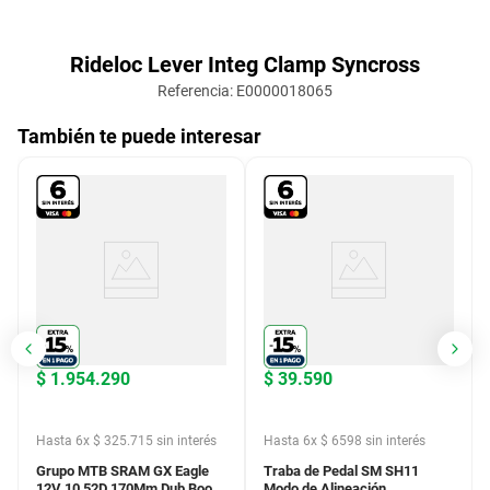
Rideloc Lever Integ Clamp Syncross
Referencia
:
E0000018065
También te puede interesar
$
1
.
954
.
290
$
39
.
590
Hasta
6
x
$
325
.
715
sin interés
Hasta
6
x
$
6598
sin interés
Grupo MTB SRAM GX Eagle
Traba de Pedal SM SH11
12V 10 52D 170Mm Dub Boost
Modo de Alineación