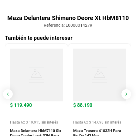
Maza Delantera Shimano Deore Xt HbM8110
Referencia
:
E0000014279
También te puede interesar
$
119
.
490
$
88
.
190
Hasta
6
x
$
19
.
915
sin interés
Hasta
6
x
$
14
.
698
sin interés
Maza Delantera HbM7110 Slx
Maza Trasera 41032H Para
Disco Center Lock 32H Para
Eje De 142 Mm