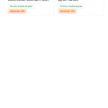
Eje 15Mm Sin Eje Old 100Mm
Envíos a todo el país
Envíos a todo el país
¡Retíralo YA!
¡Retíralo YA!