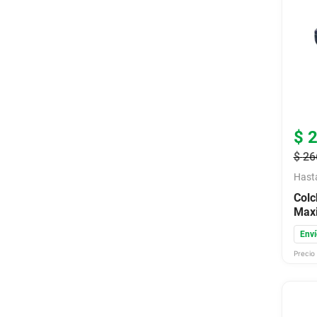
$
$
26
Hast
Colc
Maxi
Jac
Enví
Precio 