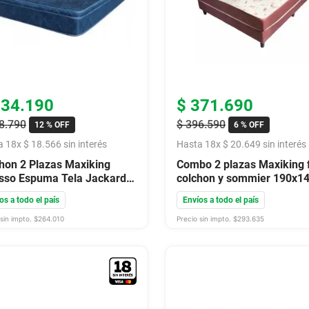
334
.
190
$
371
.
690
8
.
790
$
396
.
590
12 %
OFF
6 %
OFF
a
18
x
$
18
.
566
sin interés
Hasta
18
x
$
20
.
649
sin interés
hon 2 Plazas Maxiking
Combo 2 plazas Maxiking 
sso Espuma Tela Jackard
colchon y sommier 190x1
X190X26
os a todo el país
Envíos a todo el país
sin impto. $
264.010
Precio sin impto. $
293.635