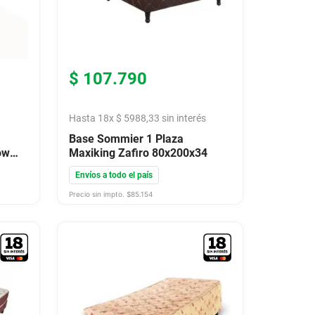
$
107
.
790
Hasta
18
x
$
5988
,
33
sin interés
Base Sommier 1 Plaza
ow
Maxiking Zafiro 80x200x34
Envíos a todo el país
Precio sin impto. $
85.154