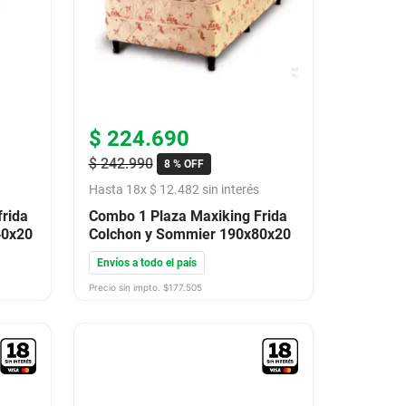
$
224
.
690
$
242
.
990
8 %
OFF
Hasta
18
x
$
12
.
482
sin interés
frida
Combo 1 Plaza Maxiking Frida
40x20
Colchon y Sommier 190x80x20
Envíos a todo el país
Precio sin impto. $
177.505