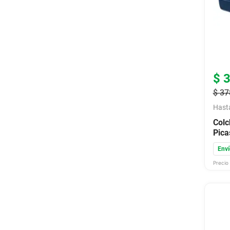
$
$
37
Hast
Colc
Pica
140
Enví
Precio 