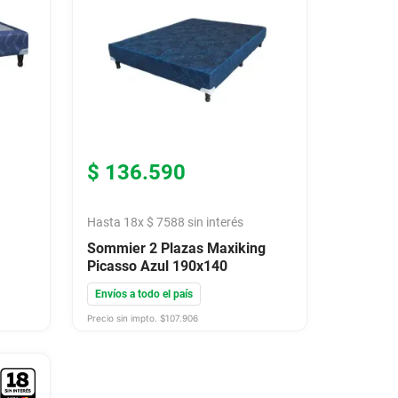
$
136
.
590
Hasta
18
x
$
7588
sin interés
Sommier 2 Plazas Maxiking
Picasso Azul 190x140
Envíos a todo el país
Precio sin impto. $
107.906