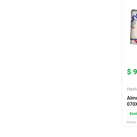
$
Hast
Almo
070
Enví
Precio 