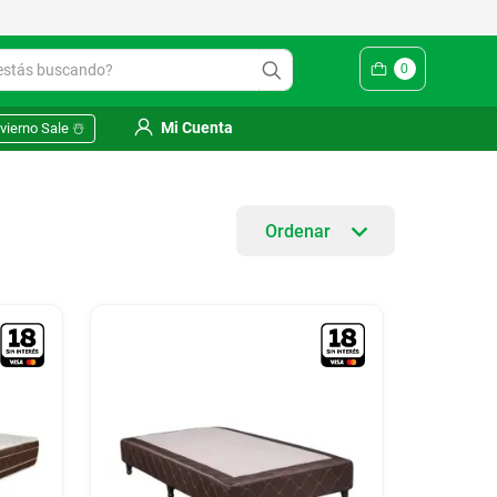
ás buscando?
0
Mi Cuenta
vierno Sale ☃️