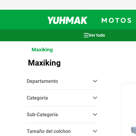
Términos más buscados
Maxiking
1
.
casco
Maxiking
2
.
cocina
3
.
honda wave
Departamento
4
.
heladera
hogar y jardín
(
11
)
5
.
venzo
Categoría
6
.
lavarropas
colchones y sommiers
(
11
)
Sub-Categoría
7
.
sommier
colchones
(
4
)
8
.
colchon
Tamaño del colchon
sommiers
(
3
)