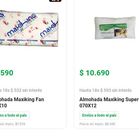
9590
$
10
.
690
a
18
x
$
532
sin interés
Hasta
18
x
$
593
sin interés
hada Maxiking Fan
Almohada Maxiking Super
X10
070X12
os a todo el país
Envíos a todo el país
sin impto. $
7.576
Precio sin impto. $
8.445