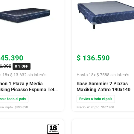
245
.
390
$
136
.
590
6
.
090
8 %
OFF
a
18
x
$
13
.
632
sin interés
Hasta
18
x
$
7588
sin interés
hon 1 Plaza y Media
Base Sommier 2 Plazas
king Picasso Espuma Tela
Maxiking Zafiro 190x140
kard 100X190X26
os a todo el país
Envíos a todo el país
sin impto. $
193.858
Precio sin impto. $
107.906