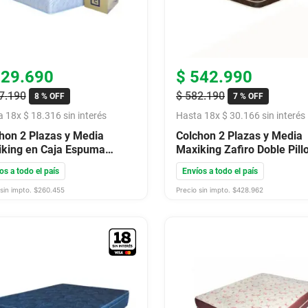
329
.
690
$
542
.
990
7
.
190
$
582
.
190
8 %
OFF
7 %
OFF
a
18
x
$
18
.
316
sin interés
Hasta
18
x
$
30
.
166
sin interés
hon 2 Plazas y Media
Colchon 2 Plazas y Media
king en Caja Espuma
Maxiking Zafiro Doble Pill
do De Punto 140X190X22
160x200x30
os a todo el país
Envíos a todo el país
sin impto. $
260.455
Precio sin impto. $
428.962