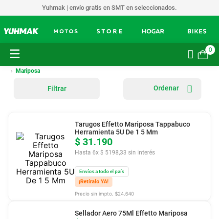
Yuhmak | envío gratis en SMT en seleccionados.
0
Mariposa
Filtrar
Tarugos Effetto Mariposa Tappabuco
Herramienta 5U De 1 5 Mm
$
31
.
190
Hasta
6
x
$
5198
,
33
sin interés
Envíos a todo el país
¡Retíralo YA!
Precio sin impto. $
24.640
Sellador Aero 75Ml Effetto Mariposa