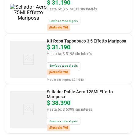
$
31
.
190
Hasta
6
x
$
5198
,
33
sin interés
Envíos a todo el país
¡Retíralo YA!
Kit Repa Tappabuco 3 5 Effetto Mariposa
$
31
.
190
Hasta
6
x
$
5198
sin interés
Envíos a todo el país
¡Retíralo YA!
Precio sin impto. $
24.640
Sellador Doble Aero 125Ml Effetto
Mariposa
$
38
.
390
Hasta
6
x
$
6398
sin interés
Envíos a todo el país
¡Retíralo YA!