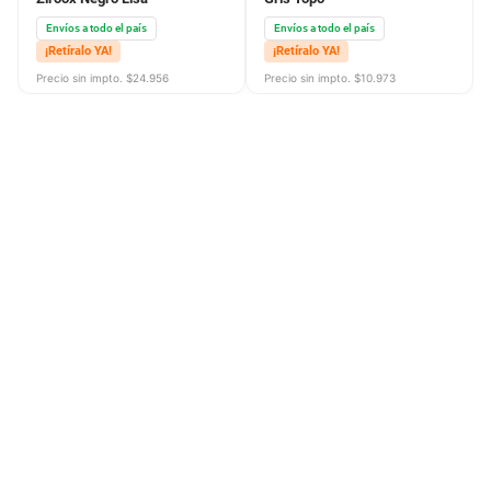
Envíos a todo el país
Envíos a todo el país
¡Retíralo YA!
¡Retíralo YA!
Precio sin impto. $
24.956
Precio sin impto. $
10.973