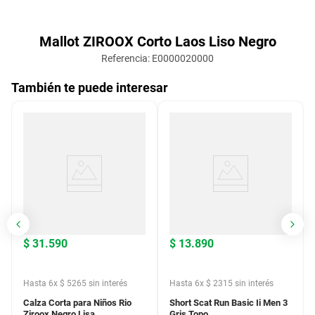
Mallot ZIROOX Corto Laos Liso Negro
Referencia
:
E0000020000
También te puede interesar
$
31
.
590
$
13
.
890
Hasta
6
x
$
5265
sin interés
Hasta
6
x
$
2315
sin interés
Calza Corta para Niños Rio
Short Scat Run Basic Ii Men 3
Ziroox Negro Lisa
Gris Topo