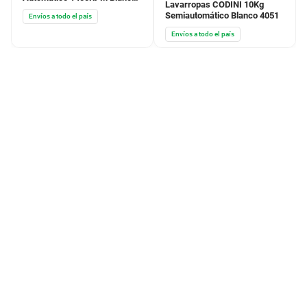
Lavarropas CODINI 10Kg
BWFE08W24AR
Semiautomático Blanco 4051
Envíos a todo el país
Envíos a todo el país