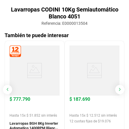
Lavarropas CODINI 10Kg Semiautomático
Blanco 4051
Referencia
:
E0000013504
También te puede interesar
$
777
.
790
$
187
.
690
Hasta
15
x
$
51
.
852
sin interés
Hasta
15
x
$
12
.
512
sin interés
12
cuotas fijas de $
19.076
Lavarropas BGH 8Kg Inverter
Automatico 1400RPM Blanco