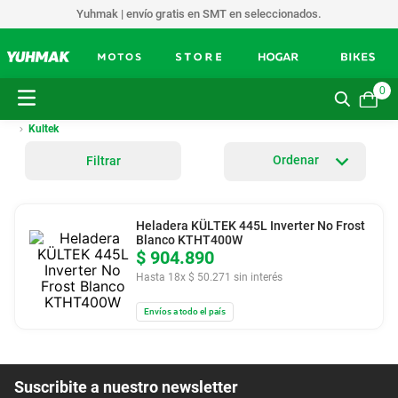
Yuhmak | envío gratis en SMT en seleccionados.
0
Kultek
Filtrar
Heladera KÜLTEK 445L Inverter No Frost
Blanco KTHT400W
$
904
.
890
Hasta
18
x
$
50
.
271
sin interés
Envíos a todo el país
Suscribite a nuestro newsletter