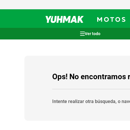
Términos más buscados
1
.
casco
2
.
cocina
3
.
honda wave
Ops! No encontramos 
4
.
heladera
5
.
venzo
Intente realizar otra búsqueda, o na
6
.
lavarropas
7
.
sommier
8
.
colchon