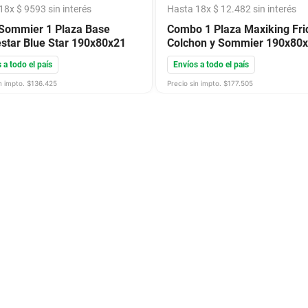
18
x
$
9593
sin interés
Hasta
18
x
$
12
.
482
sin interés
Sommier 1 Plaza Base
Combo 1 Plaza Maxiking Fri
star Blue Star 190x80x21
Colchon y Sommier 190x80
 a todo el país
Envíos a todo el país
n impto. $
136.425
Precio sin impto. $
177.505