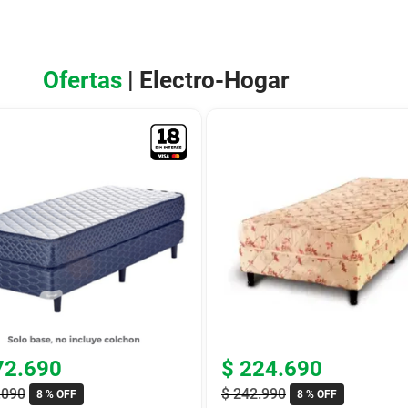
Ofertas
| Electro-Hogar
72
.
690
$
224
.
690
.
090
$
242
.
990
8 %
OFF
8 %
OFF