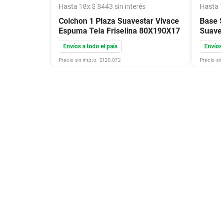
Hasta
18
x
$
8443
sin interés
Hasta
Colchon 1 Plaza Suavestar Vivace
Base 
Espuma Tela Friselina 80X190X17
Suave
Envíos a todo el país
Envíos
Precio sin impto. $
120.072
Precio si