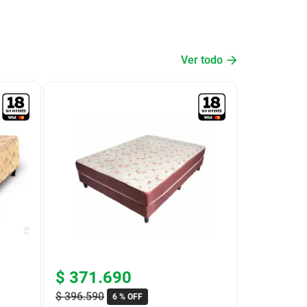
Ver todo
$
371
.
690
$
396
.
590
6 %
OFF