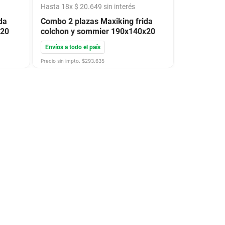
Hasta
18
x
$
20
.
649
sin interés
da
Combo 2 plazas Maxiking frida
x20
colchon y sommier 190x140x20
Envíos a todo el país
Precio sin impto. $
293.635