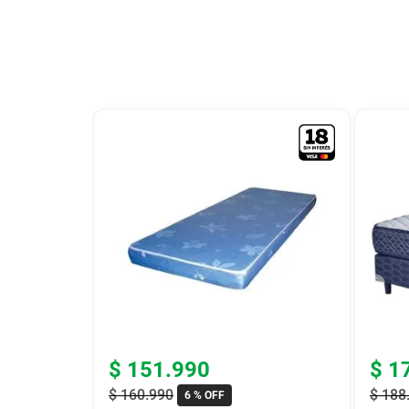
9
.
bicicleta
10
.
placard
$
151
.
990
$
1
$
160
.
990
$
188
6 %
OFF