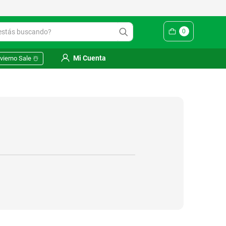
ás buscando?
0
Mi Cuenta
vierno Sale ☃️