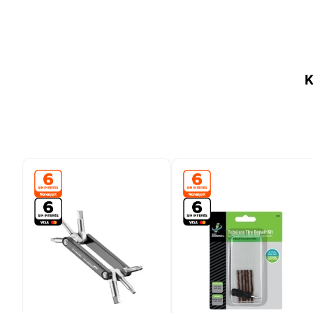
9
.
colchon
10
.
placard
K