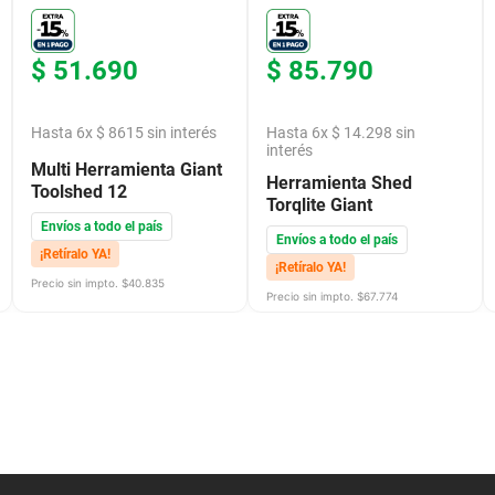
$
51
.
690
$
85
.
790
Hasta
6
x
$
8615
sin interés
Hasta
6
x
$
14
.
298
sin
interés
Multi Herramienta Giant
Herramienta Shed
Toolshed 12
Torqlite Giant
Envíos a todo el país
Envíos a todo el país
¡Retíralo YA!
¡Retíralo YA!
Precio sin impto. $
40.835
Precio sin impto. $
67.774