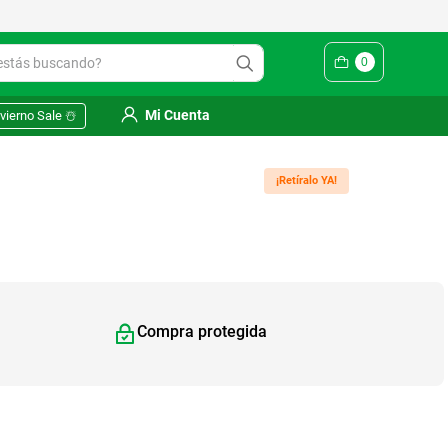
Yuhmak | Envío gratis en SM
ás buscando?
0
Mi Cuenta
vierno Sale ☃️
¡Retíralo YA!
Compra protegida