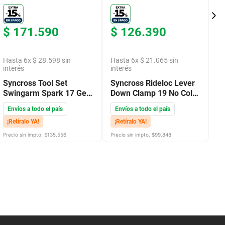
$
171
.
590
$
126
.
390
$
Hasta
6
x
$
28
.
598
sin
Hasta
6
x
$
21
.
065
sin
H
interés
interés
H
Syncross Tool Set
Syncross Rideloc Lever
M
Swingarm Spark 17 Gen
Down Clamp 19 No Color
1
18
1Size
E
Envíos a todo el país
Envíos a todo el país
¡
¡Retíralo YA!
¡Retíralo YA!
Pre
Precio sin impto. $
135.556
Precio sin impto. $
99.848