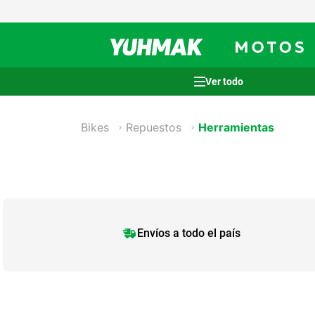
Términos más buscados
1
.
casco
Bikes
Repuestos
Herramientas
2
.
cocina
3
.
honda wave
4
.
heladera
5
.
venzo
Envíos a todo el país
6
.
sommier
7
.
lavarropas
8
.
bicicleta