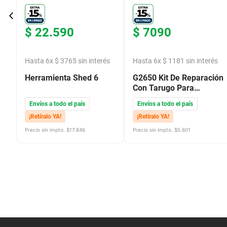
$
22
.
590
$
7090
s
Hasta
6
x
$
3765
sin interés
Hasta
6
x
$
1181
sin interés
Herramienta Shed 6
G2650 Kit De Reparación
Con Tarugo Para
Bicicletas
Envíos a todo el país
Envíos a todo el país
¡Retíralo YA!
¡Retíralo YA!
Precio sin impto. $
17.846
Precio sin impto. $
5.601