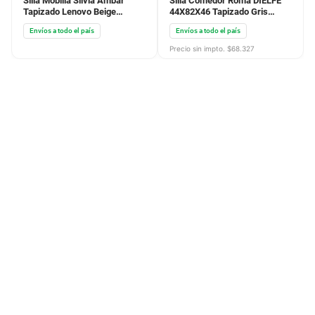
Silla Mobilia Silvia Ambar
Silla Comedor Roma DIELFE
Tapizado Lenovo Beige
44X82X46 Tapizado Gris
1401Amlb
Plomo SMR023
Envíos a todo el país
Envíos a todo el país
Precio sin impto. $
68.327