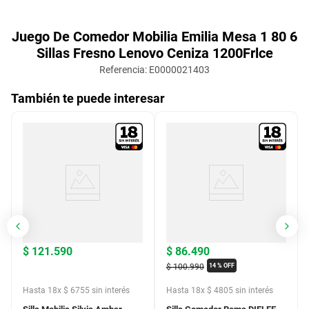
Juego De Comedor Mobilia Emilia Mesa 1 80 6
Sillas Fresno Lenovo Ceniza 1200Frlce
Referencia
:
E0000021403
También te puede interesar
$
121
.
590
$
86
.
490
$
100
.
990
14 %
OFF
Hasta
18
x
$
6755
sin interés
Hasta
18
x
$
4805
sin interés