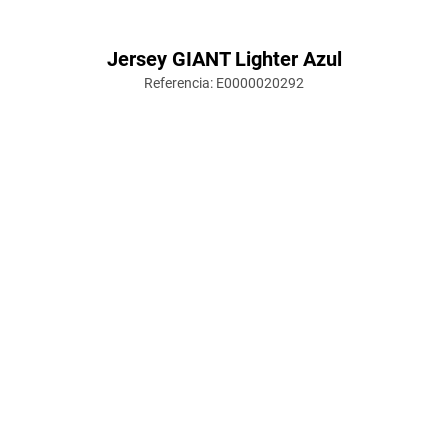
Jersey GIANT Lighter Azul
Referencia
:
E0000020292
También te puede interesar
$
39
.
190
$
97
.
690
Hasta
6
x
$
6531
sin interés
Hasta
6
x
$
16
.
281
sin interés
Jersey DORFF Queen
Jersey GUD Lite Mujer
Degrade Rosa
Envíos a todo el país
Envíos a todo el país