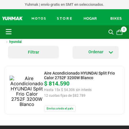
Yuhmak | envío gratis en SMT en seleccionados.
0
hyundai
Filtrar
Aire Acondicionado HYUNDAI Split Frio
Calor 2752F 3200W Blanco
$
814
.
590
Hasta
15
x
$
54
.
306
sin interés
12
cuotas fijas de $
82.789
Envíos a todo el país