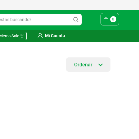
ás buscando?
0
Mi Cuenta
vierno Sale ☃️