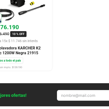
176
.
190
6
.
490
10 %
OFF
a
15
x
$
11
.
746
sin interés
olavadora KARCHER K2
c 1200W Negra 21915
os a todo el país
sin impto. $
139.190
jores ofertas!