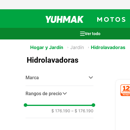
Términos más buscados
Hogar y Jardín
Jardín
Hidrolavadoras
1
.
casco
Hidrolavadoras
2
.
cocina
3
.
honda wave
Marca
4
.
heladera
karcher
(
1
)
5
.
venzo
Rangos de precio
6
.
sommier
$ 176.190
–
$ 176.190
7
.
lavarropas
8
.
bicicleta