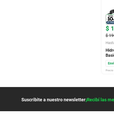
9
.
colchon
10
.
placard
$
$
19
Hast
Hidr
Basi
Enví
Precio 
Suscribite a nuestro newsletter
¡Recibí las me