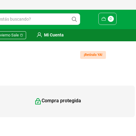
ás buscando?
0
Mi Cuenta
vierno Sale ☃️
¡Retíralo YA!
Compra protegida