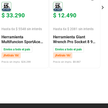
$
33
.
290
$
12
.
490
$
Hasta
6
x
$
5548
sin interés
Hasta
6
x
$
2081
sin interés
H
Herramienta
Herramienta Giant
H
Multifuncion SportAce
Wrench Pro Socket 8 9
W
10 En 1 SA11
10
Envíos a todo el país
Envíos a todo el país
E
¡Retíralo YA!
¡Retíralo YA!
¡
Precio sin impto. $
26.299
Precio sin impto. $
9.867
Pre