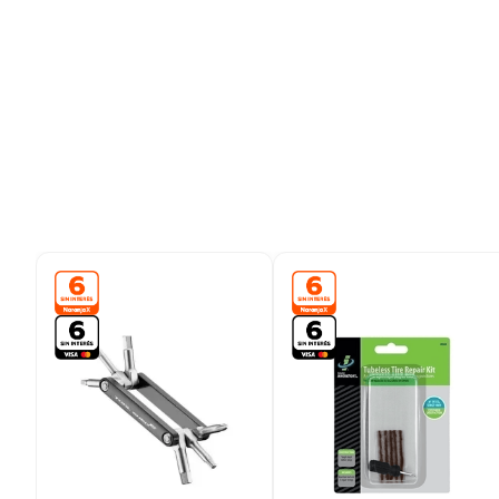
9
.
colchon
10
.
placard