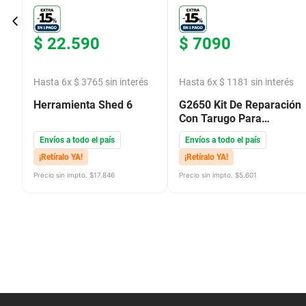
$
22
.
590
$
7090
Hasta
6
x
$
3765
sin interés
Hasta
6
x
$
1181
sin interés
Herramienta Shed 6
G2650 Kit De Reparación
Con Tarugo Para
Bicicletas
Envíos a todo el país
Envíos a todo el país
¡Retíralo YA!
¡Retíralo YA!
Precio sin impto. $
17.846
Precio sin impto. $
5.601