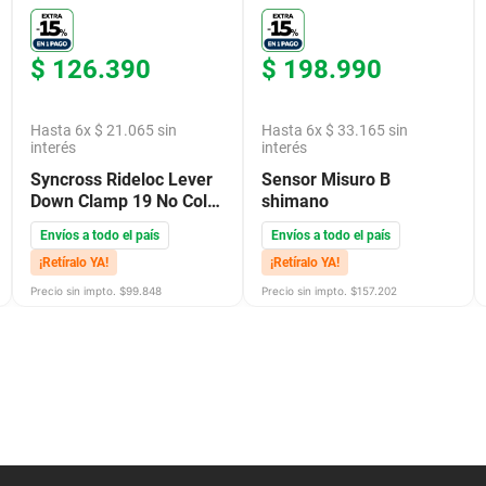
$
126
.
390
$
198
.
990
Hasta
6
x
$
21
.
065
sin
Hasta
6
x
$
33
.
165
sin
interés
interés
Syncross Rideloc Lever
Sensor Misuro B
Down Clamp 19 No Color
shimano
1Size
Envíos a todo el país
Envíos a todo el país
¡Retíralo YA!
¡Retíralo YA!
Precio sin impto. $
99.848
Precio sin impto. $
157.202