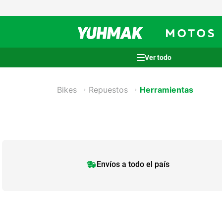
Términos más buscados
1
.
casco
Bikes
Repuestos
Herramientas
2
.
cocina
3
.
honda wave
4
.
heladera
5
.
venzo
Envíos a todo el país
6
.
sommier
7
.
lavarropas
8
.
bicicleta