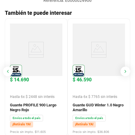
Referencia
:
E0000024906
También te puede interesar
$
14
.
690
$
46
.
590
Hasta
6
x
$
2448
sin interés
Hasta
6
x
$
7765
sin interés
Guante PROFILE 900 Largo
Guante GUD Winter 1.0 Negro
Negro Rojo
Amarillo
Envíos a todo el país
Envíos a todo el país
¡Retíralo YA!
¡Retíralo YA!
Precio sin impto. $
11.605
Precio sin impto. $
36.806