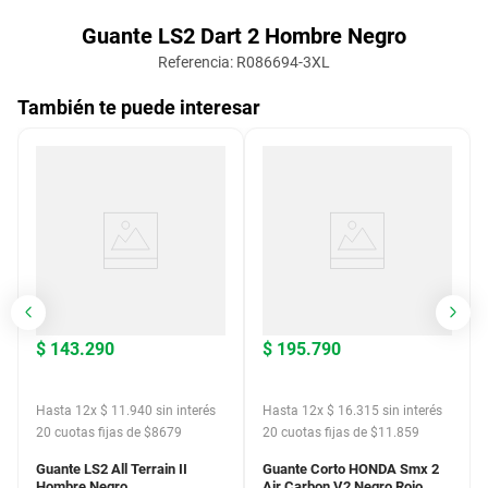
Guante LS2 Dart 2 Hombre Negro
Referencia
:
R086694-3XL
También te puede interesar
$
143
.
290
$
195
.
790
Hasta
12
x
$
11
.
940
sin interés
Hasta
12
x
$
16
.
315
sin interés
20
cuotas fijas de $
8679
20
cuotas fijas de $
11.859
Guante LS2 All Terrain II
Guante Corto HONDA Smx 2
Hombre Negro
Air Carbon V2 Negro Rojo