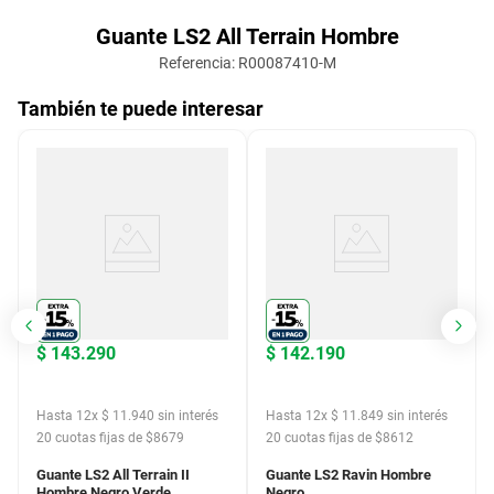
Guante LS2 All Terrain Hombre
Referencia
:
R00087410-M
También te puede interesar
$
143
.
290
$
142
.
190
Hasta
12
x
$
11
.
940
sin interés
Hasta
12
x
$
11
.
849
sin interés
20
cuotas fijas de $
8679
20
cuotas fijas de $
8612
Guante LS2 All Terrain II
Guante LS2 Ravin Hombre
Hombre Negro Verde
Negro