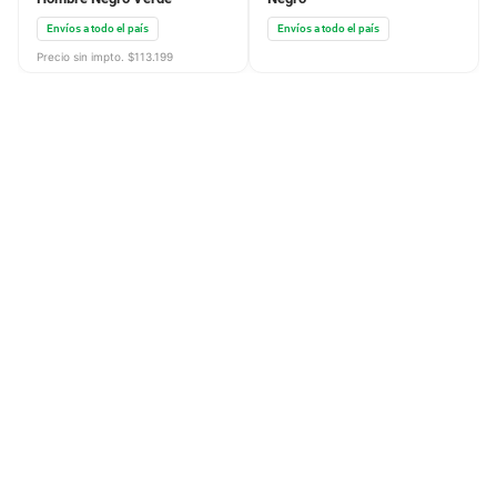
Envíos a todo el país
Envíos a todo el país
Precio sin impto. $
113.199