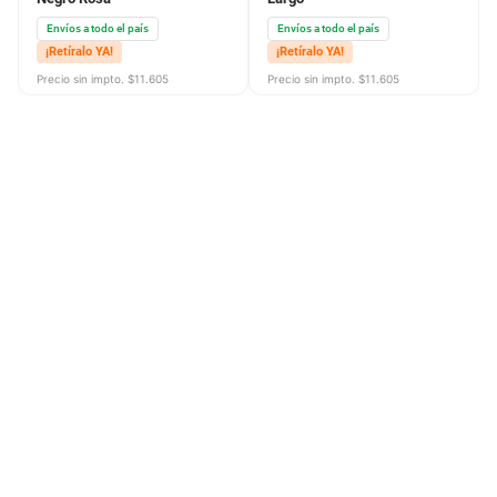
Envíos a todo el país
Envíos a todo el país
¡Retíralo YA!
¡Retíralo YA!
Precio sin impto. $
11.605
Precio sin impto. $
11.605