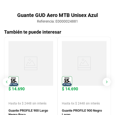
Guante GUD Aero MTB Unisex Azul
Referencia
:
E0000024881
También te puede interesar
$
14
.
690
$
14
.
690
Hasta
6
x
$
2448
sin interés
Hasta
6
x
$
2448
sin interés
Guante PROFILE 900 Largo
Guante PROFILE 900 Negro
Negro Rosa
Largo