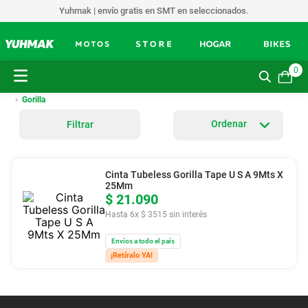
Yuhmak | envío gratis en SMT en seleccionados.
0
Gorilla
Filtrar
Cinta Tubeless Gorilla Tape U S A 9Mts X
25Mm
$
21
.
090
Hasta
6
x
$
3515
sin interés
Envíos a todo el país
¡Retíralo YA!