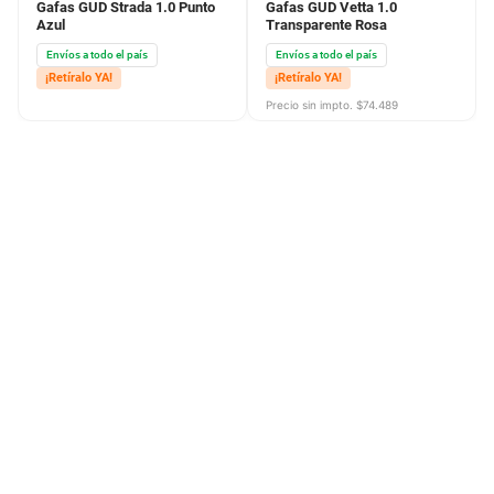
Gafas GUD Strada 1.0 Punto
Gafas GUD Vetta 1.0
Azul
Transparente Rosa
Envíos a todo el país
Envíos a todo el país
¡Retíralo YA!
¡Retíralo YA!
Precio sin impto. $
74.489