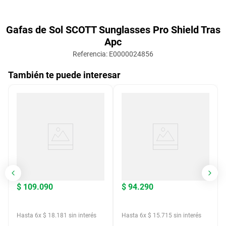
Gafas de Sol SCOTT Sunglasses Pro Shield Tras
Apc
Referencia
:
E0000024856
También te puede interesar
$
109
.
090
$
94
.
290
Hasta
6
x
$
18
.
181
sin interés
Hasta
6
x
$
15
.
715
sin interés