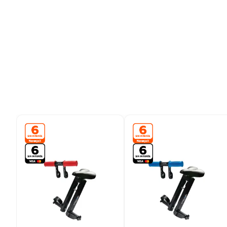
9
.
colchon
10
.
placard