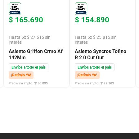
$
165
.
690
$
154
.
890
Hasta
6
x
$
27
.
615
sin
Hasta
6
x
$
25
.
815
sin
interés
interés
Asiento Griffon Crmo Af
Asiento Syncros Tofino
142Mm
R 2 0 Cut Out
Envíos a todo el país
Envíos a todo el país
¡Retíralo YA!
¡Retíralo YA!
Precio sin impto. $
130.895
Precio sin impto. $
122.363