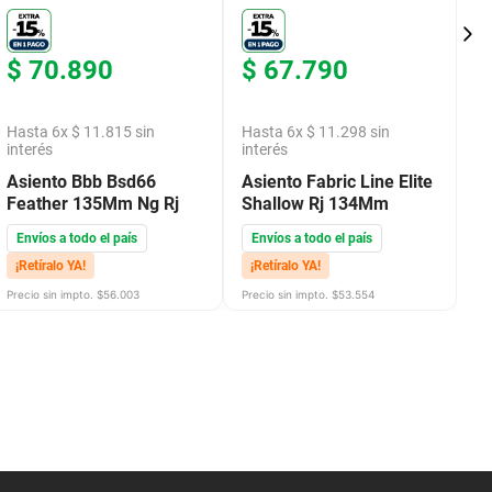
$
70
.
890
$
67
.
790
$
Hasta
6
x
$
11
.
815
sin
Hasta
6
x
$
11
.
298
sin
H
interés
interés
in
Asiento Bbb Bsd66
Asiento Fabric Line Elite
A
Feather 135Mm Ng Rj
Shallow Rj 134Mm
El
Envíos a todo el país
Envíos a todo el país
E
¡Retíralo YA!
¡Retíralo YA!
¡
Precio sin impto. $
56.003
Precio sin impto. $
53.554
Pre