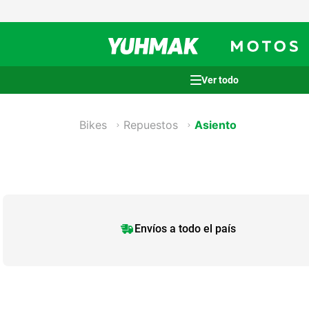
Términos más buscados
1
.
casco
Bikes
Repuestos
Asiento
2
.
cocina
3
.
honda wave
4
.
heladera
5
.
venzo
Envíos a todo el país
6
.
lavarropas
7
.
bicicleta
8
.
sommier