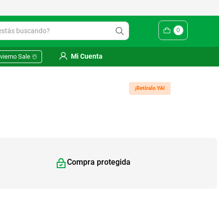
Yuhmak | Envío gratis en SM
ás buscando?
0
Mi Cuenta
vierno Sale ☃️
¡Retíralo YA!
Compra protegida