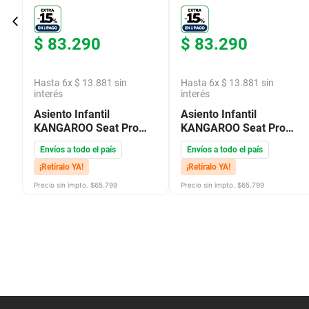
$
83
.
290
$
83
.
290
Hasta
6
x
$
13
.
881
sin
Hasta
6
x
$
13
.
881
sin
interés
interés
Asiento Infantil
Asiento Infantil
KANGAROO Seat Pro
KANGAROO Seat Pro
para Bicicletas Negro
para Bicicletas Negro
Envíos a todo el país
Envíos a todo el país
Rojo
Azul Francia
¡Retíralo YA!
¡Retíralo YA!
Precio sin impto. $
65.799
Precio sin impto. $
65.799