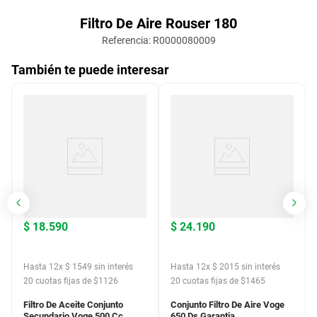
Filtro De Aire Rouser 180
Referencia
:
R0000080009
También te puede interesar
$
18
.
590
$
24
.
190
Hasta
12
x
$
1549
sin interés
Hasta
12
x
$
2015
sin interés
20
cuotas fijas de $
1126
20
cuotas fijas de $
1465
Filtro De Aceite Conjunto
Conjunto Filtro De Aire Voge
Secundario Voge 500 Cc
650 Ds Garantia