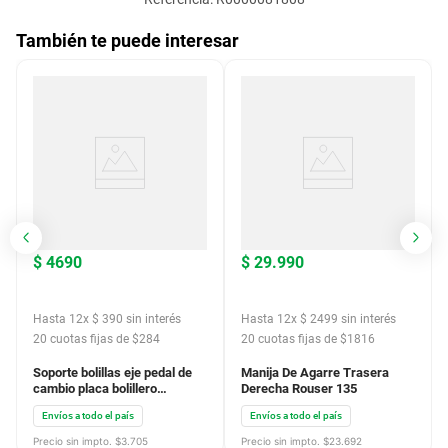
También te puede interesar
$
4690
$
29
.
990
Hasta
12
x
$
390
sin interés
Hasta
12
x
$
2499
sin interés
20
cuotas fijas de $
284
20
cuotas fijas de $
1816
Soporte bolillas eje pedal de
Manija De Agarre Trasera
cambio placa bolillero
Derecha Rouser 135
embrague Honda wave 110s
Envíos a todo el país
Envíos a todo el país
201822 22860kwb601
Precio sin impto. $
3.705
Precio sin impto. $
23.692