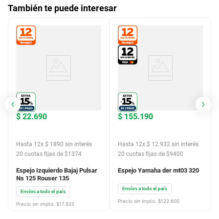
También te puede interesar
$
22
.
690
$
155
.
190
Hasta
12
x
$
1890
sin interés
Hasta
12
x
$
12
.
932
sin interés
20
cuotas fijas de $
1374
20
cuotas fijas de $
9400
Espejo Izquierdo Bajaj Pulsar
Espejo Yamaha der mt03 320
Ns 125 Rouser 135
Envíos a todo el país
Envíos a todo el país
Precio sin impto. $
122.600
Precio sin impto. $
17.925