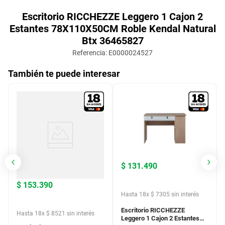
Escritorio RICCHEZZE Leggero 1 Cajon 2
Estantes 78X110X50CM Roble Kendal Natural
Btx 36465827
Referencia
:
E0000024527
También te puede interesar
$
131
.
490
$
153
.
390
Hasta
18
x
$
7305
sin interés
Escritorio RICCHEZZE
Hasta
18
x
$
8521
sin interés
Leggero 1 Cajon 2 Estantes