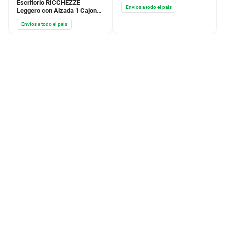
78X110X50CM Roble Kendal
Escritorio RICCHEZZE
Envíos a todo el país
Natural Btx 36465827
Leggero con Alzada 1 Cajon
150X90X50.3CM Nat Btx
Envíos a todo el país
36465627