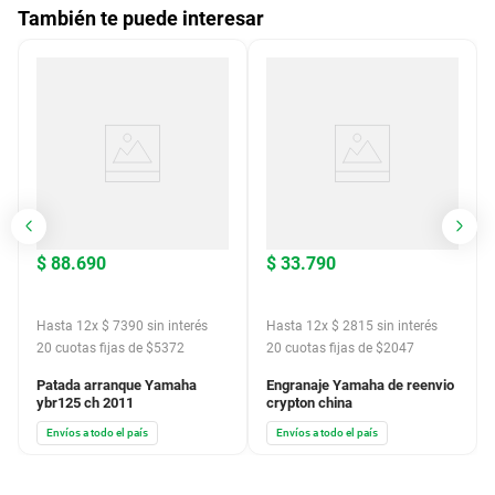
También te puede interesar
$
88
.
690
$
33
.
790
Hasta
12
x
$
7390
sin interés
Hasta
12
x
$
2815
sin interés
20
cuotas fijas de $
5372
20
cuotas fijas de $
2047
Patada arranque Yamaha
Engranaje Yamaha de reenvio
ybr125 ch 2011
crypton china
Envíos a todo el país
Envíos a todo el país