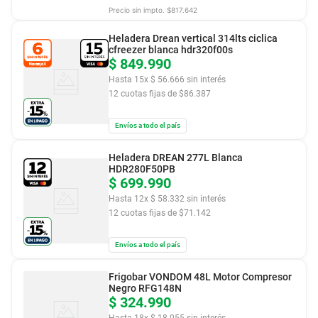
Precio sin impto. $
817.642
Heladera Drean vertical 314lts ciclica
cfreezer blanca hdr320f00s
$
849
.
990
Hasta
15
x
$
56
.
666
sin interés
12
cuotas fijas de $
86.387
Envíos a todo el país
Heladera DREAN 277L Blanca
HDR280F50PB
$
699
.
990
Hasta
12
x
$
58
.
332
sin interés
12
cuotas fijas de $
71.142
Envíos a todo el país
Frigobar VONDOM 48L Motor Compresor
Negro RFG148N
$
324
.
990
Hasta
18
x
$
18
.
055
sin interés