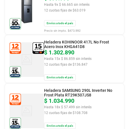
Hasta
9
x
$
66
.
665
sin interés
12
cuotas fijas de $
63.019
Envíos a todo el país
Precio sin impto. $
473.992
Heladera KOHINOOR 417L No Frost
Acero Inox KHGA41D8
$
1
.
302
.
890
Hasta
15
x
$
86
.
859
sin interés
12
cuotas fijas de $
136.847
Envíos a todo el país
Heladera SAMSUNG 290L Inverter No
Frost Plata RT29K507JS8
$
1
.
034
.
990
Hasta
18
x
$
57
.
499
sin interés
12
cuotas fijas de $
108.708
Envíos a todo el país