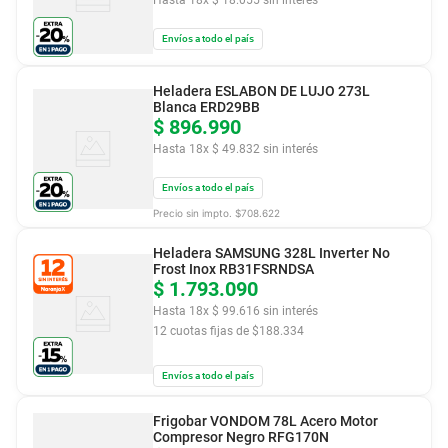
Envíos a todo el país
Heladera ESLABON DE LUJO 273L
Blanca ERD29BB
$
896
.
990
Hasta
18
x
$
49
.
832
sin interés
Envíos a todo el país
Precio sin impto. $
708.622
Heladera SAMSUNG 328L Inverter No
Frost Inox RB31FSRNDSA
$
1
.
793
.
090
Hasta
18
x
$
99
.
616
sin interés
12
cuotas fijas de $
188.334
Envíos a todo el país
Frigobar VONDOM 78L Acero Motor
Compresor Negro RFG170N