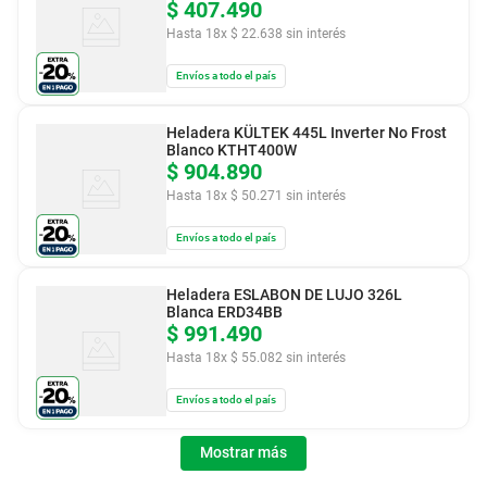
$
407
.
490
Hasta
18
x
$
22
.
638
sin interés
Envíos a todo el país
Heladera KÜLTEK 445L Inverter No Frost
Blanco KTHT400W
$
904
.
890
Hasta
18
x
$
50
.
271
sin interés
Envíos a todo el país
Heladera ESLABON DE LUJO 326L
Blanca ERD34BB
$
991
.
490
Hasta
18
x
$
55
.
082
sin interés
Envíos a todo el país
Mostrar más