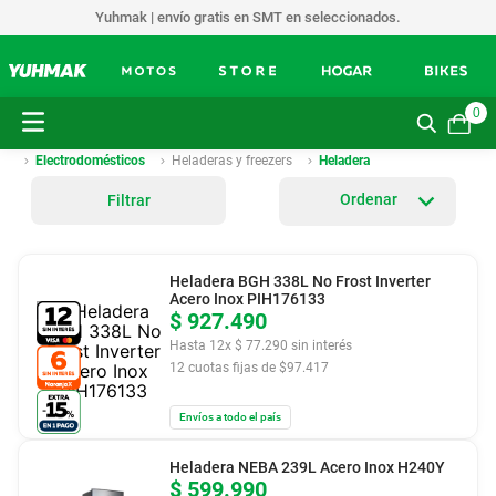
Yuhmak | envío gratis en SMT en seleccionados.
0
Electrodomésticos
Heladeras y freezers
Heladera
Filtrar
Heladera BGH 338L No Frost Inverter
Acero Inox PIH176133
$
927
.
490
Hasta
12
x
$
77
.
290
sin interés
12
cuotas fijas de $
97.417
Envíos a todo el país
Heladera NEBA 239L Acero Inox H240Y
$
599
.
990