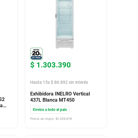
$
1
.
303
.
390
Hasta
15
x
$
86
.
892
sin interés
Exhibidora INELRO Vertical
S2
437L Blanca MT450
ca
Envíos a todo el país
Precio sin impto. $
1.029.678