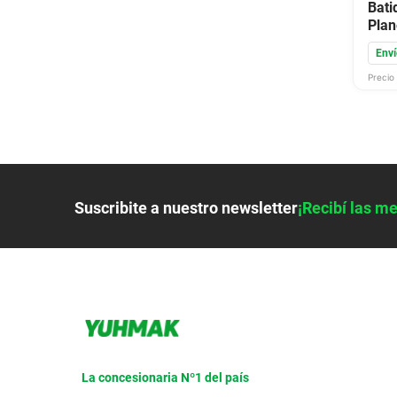
Bat
Plan
Ace
Enví
Precio 
Suscribite a nuestro newsletter
¡Recibí las me
La concesionaria Nº1 del país