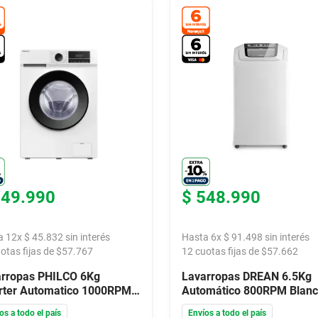
549
.
990
$
548
.
990
a
12
x
$
45
.
832
sin interés
Hasta
6
x
$
91
.
498
sin interés
otas fijas de $
57.767
12
cuotas fijas de $
57.662
rropas PHILCO 6Kg
Lavarropas DREAN 6.5Kg
rter Automatico 1000RPM
Automático 800RPM Blan
nco 94PHLF621BN
LSDR0680TB0
os a todo el país
Envíos a todo el país