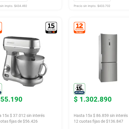
sin impto. $
434.492
Precio sin impto. $
433.702
555
.
190
$
1
.
302
.
890
a
15
x
$
37
.
012
sin interés
Hasta
15
x
$
86
.
859
sin interés
otas fijas de $
56.426
12
cuotas fijas de $
136.847