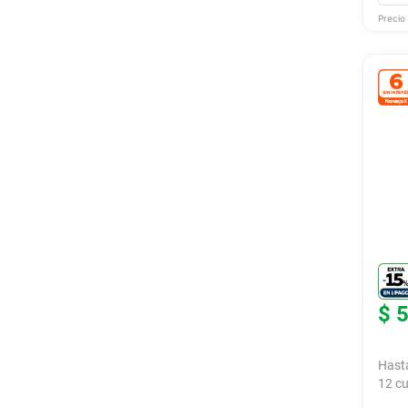
Precio 
$
Hast
12
cu