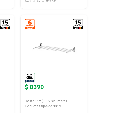
Precio sin impto. $
179.085
$
8390
Hasta
15
x
$
559
sin interés
12
cuotas fijas de $
853