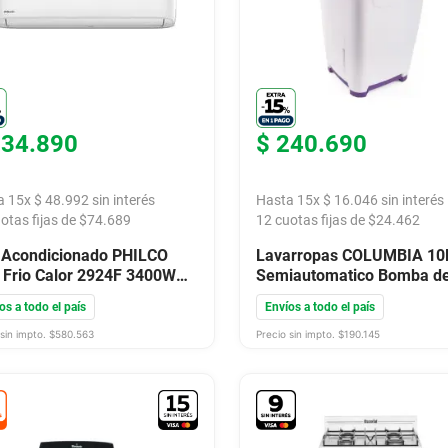
734
.
890
$
240
.
690
a
15
x
$
48
.
992
sin interés
Hasta
15
x
$
16
.
046
sin interés
otas fijas de $
74.689
12
cuotas fijas de $
24.462
 Acondicionado PHILCO
Lavarropas COLUMBIA 10
t Frio Calor 2924F 3400W
Semiautomatico Bomba d
co
Desagote LSC10001
os a todo el país
Envíos a todo el país
sin impto. $
580.563
Precio sin impto. $
190.145