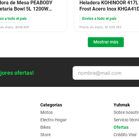
idora de Mesa PEABODY
Heladera KOHINOOR 417L
etaria Bowl 5L 1200W
Frost Acero Inox KHGA41
ro Inox PEBM200S
os a todo el país
Envíos a todo el país
sin impto. $
438.600
Precio sin impto. $
1.029.283
Mostrar más
jores ofertas!
Categorías
Yuhmak
Motos
Sobre nosotr
Electro Hogar
Servicio técn
Bikes
Ofertas
Store
Crédito Visir