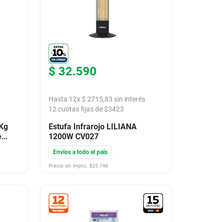
$
32
.
590
Hasta
12
x
$
2715
,
83
sin interés
12
cuotas fijas de $
3423
Kg
Estufa Infrarojo LILIANA
e
1200W CV027
Envíos a todo el país
Precio sin impto. $
25.746