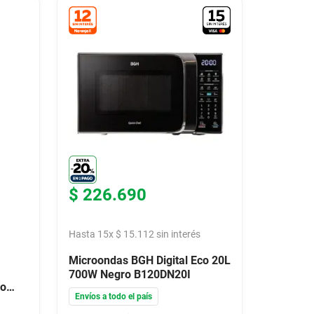
$
226
.
690
Hasta
15
x
$
15
.
112
sin interés
Microondas BGH Digital Eco 20L
700W Negro B120DN20I
co
Envíos a todo el país