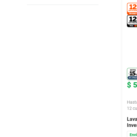
$
Hast
12
cu
Lava
Inve
Bla
Enví