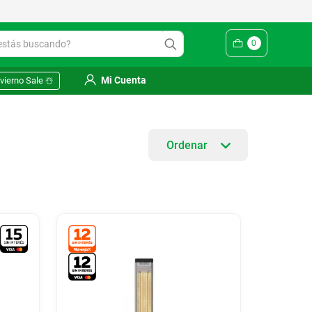
ás buscando?
0
Mi Cuenta
vierno Sale ☃️