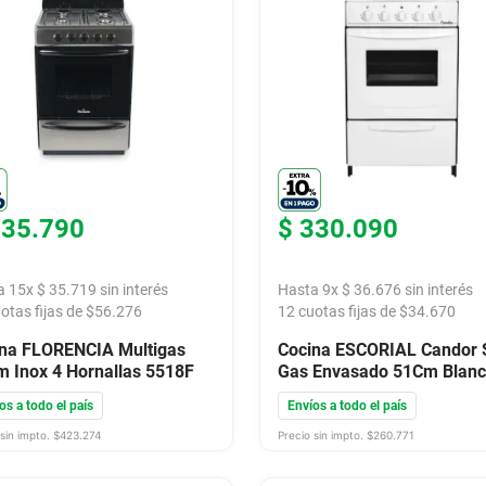
535
.
790
$
330
.
090
a
15
x
$
35
.
719
sin interés
Hasta
9
x
$
36
.
676
sin interés
otas fijas de $
56.276
12
cuotas fijas de $
34.670
na FLORENCIA Multigas
Cocina ESCORIAL Candor 
 Inox 4 Hornallas 5518F
Gas Envasado 51Cm Blan
CAN51BL
os a todo el país
Envíos a todo el país
sin impto. $
423.274
Precio sin impto. $
260.771