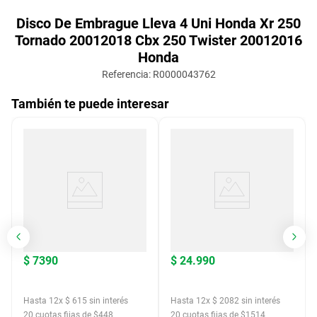
Disco De Embrague Lleva 4 Uni Honda Xr 250
Tornado 20012018 Cbx 250 Twister 20012016
Honda
Referencia
:
R0000043762
También te puede interesar
$
7390
$
24
.
990
Hasta
12
x
$
615
sin interés
Hasta
12
x
$
2082
sin interés
20
cuotas fijas de $
448
20
cuotas fijas de $
1514