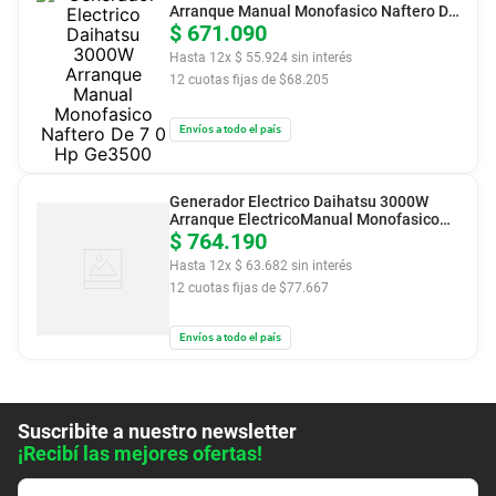
Arranque Manual Monofasico Naftero De
$
7 0 Hp Ge3500
671
.
090
Hasta
12
x
$
55
.
924
sin interés
12
cuotas fijas de $
68.205
Envíos a todo el país
Generador Electrico Daihatsu 3000W
Arranque ElectricoManual Monofasico
$
Naftero De 7 0 Hp Ge3500E
764
.
190
Hasta
12
x
$
63
.
682
sin interés
12
cuotas fijas de $
77.667
Envíos a todo el país
Suscribite a nuestro newsletter
¡Recibí las mejores ofertas!