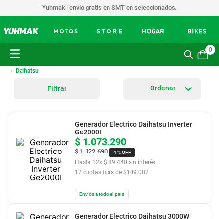
Yuhmak | envío gratis en SMT en seleccionados.
0
Daihatsu
Filtrar
Generador Electrico Daihatsu Inverter
Ge2000I
$
1
.
073
.
290
$
1
.
122
.
690
4 %
OFF
Hasta
12
x
$
89
.
440
sin interés
12
cuotas fijas de $
109.082
Envíos a todo el país
Generador Electrico Daihatsu 3000W