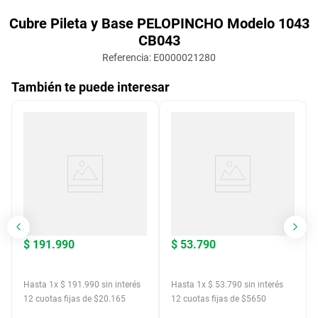
Cubre Pileta y Base PELOPINCHO Modelo 1043
CB043
Referencia
:
E0000021280
También te puede interesar
$
191
.
990
$
53
.
790
Hasta
1
x
$
191
.
990
sin interés
Hasta
1
x
$
53
.
790
sin interés
12
cuotas fijas de $
20.165
12
cuotas fijas de $
5650