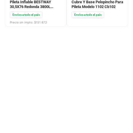
Pileta Inflable BESTWAY
Cubre Y Base Pelopincho Para
30,5X76 Redonda 3800L
Pileta Modelo 1102 Cb102
Bomba Base Barre Fondo
Envíos a todo el país
Envíos a todo el país
Precio sin impto. $
151.672